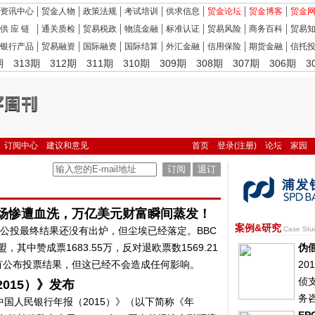
资讯中心
贸金人物
政策法规
考试培训
供求信息
贸金论坛
贸金博客
贸金
供 应 链
通关质检
贸易税政
物流金融
标准认证
贸易风险
商务百科
贸易
银行产品
贸易融资
国际融资
国际结算
外汇金融
信用保险
期货金融
信托
期
313期
312期
311期
310期
309期
308期
307期
306期
3
订阅中心
建议和意见
首页
登录(注册)
论坛
家园
场惨遭血洗，万亿美元财富瞬间蒸发！
案例&研究
国公投最终结果还没有出炉，但尘埃已经落定。BBC
Case Stu
其中赞成票1683.55万，反对退欧票数1569.21
伪
有公布投票结果，但这已经不会造成任何影响。
20
侦
015）》发布
务
中国人民银行年报（2015）》（以下简称《年