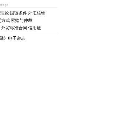
ledge
础理论
国贸条件
外汇核销
贸方式
索赔与仲裁
赁
外贸标准合同
信用证
融》电子杂志