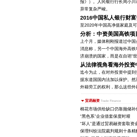
报》）。人民银行行长周小川
异常复杂严峻。
2016中国私人银行财
至2020年中国高净值家庭及
分析：中资美国高铁项
上个月，媒体刚刚报道过中国
消息称，另一个中国海外高铁
济崩溃的国家，而是在自诩“
从法律视角看海外投资
迄今为止，在对外投资中提到
据东道国国内法加以保护。然
外籍劳工的权利，那么这些外
贸易融资
Trade Finance
棉花市场供给缺口仍靠抛储补
“黑色系”企业借套保度时艰
“坏人”是通过贸易融资套取资
保理纠纷法院裁判规则十条精