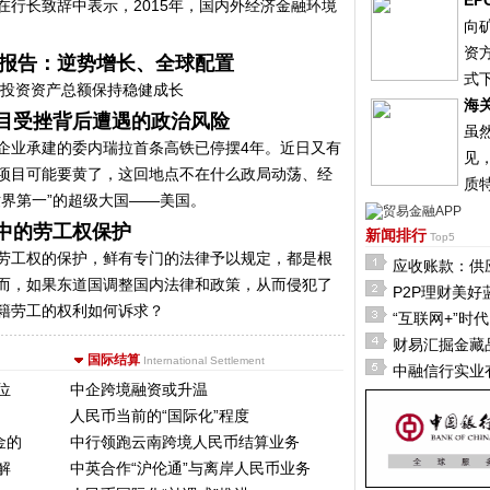
E
在行长致辞中表示，2015年，国内外经济金融环境
向
资
富报告：逆势增长、全球配置
式
可投资资产总额保持稳健成长
海
目受挫背后遭遇的政治风险
虽
企业承建的委内瑞拉首条高铁已停摆4年。近日又有
见
项目可能要黄了，这回地点不在什么政局动荡、经
质
世界第一”的超级大国——美国。
中的劳工权保护
新闻排行
Top5
劳工权的保护，鲜有专门的法律予以规定，都是根
应收账款：供
而，如果东道国调整国内法律和政策，从而侵犯了
P2P理财美
籍劳工的权利如何诉求？
“互联网+”时
财易汇掘金藏
国际结算
International Settlement
中融信行实业
位
中企跨境融资或升温
人民币当前的“国际化”程度
金的
中行领跑云南跨境人民币结算业务
解
中英合作“沪伦通”与离岸人民币业务