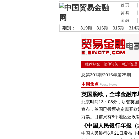
首 页
贸 易
金 融
期别：
319期
316期
315期
314
推荐好友
邮件订阅
帐户管理
总第301期/2016年第25期
本周焦点
Foucs News
英国脱欧，全球金融市
北京时间13：08分，尽管英
宣布，英国已投票确定离开欧盟，
万票。目前只有8个地区还没
《中国人民银行年报（2
中国人民银行6月21日发布《