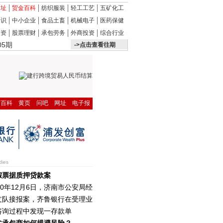
网址
贸金百科
纺织服装
轻工工艺
五矿化工
知识
中小企业
食品土畜
机械电子
医药保健
投资
股票
理财
承包劳务
外商投资
综合行业
05期
->点击查看往期
百科
黄页
问吧
网址
电子报
dies
假票据质押贷款案
10年12月6日，济南市公安局经
支队接报案，齐鲁银行在受理业
咨询过程中发现一存款单