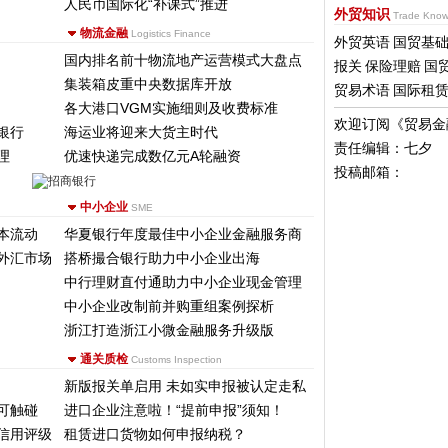
人民币国际化“补课式”推进
外贸知识
Trade Know
物流金融
Logistics Finance
外贸英语
国贸基
国内排名前十物流地产运营模式大盘点
报关
保险理赔
国
集装箱皮重中央数据库开放
贸易术语
国际租
各大港口VGM实施细则及收费标准
欢迎订阅《贸易金
银行
海运业将迎来大货主时代
责任编辑：七夕
理
优速快递完成数亿元A轮融资
投稿邮箱：
中小企业
SME
本流动
华夏银行年度最佳中小企业金融服务商
外汇市场
搭桥撮合银行助力中小企业出海
中行理财直付通助力中小企业现金管理
中小企业改制前并购重组案例探析
浙江打造浙江小微金融服务升级版
通关质检
Customs Inspection
新版报关单启用 未如实申报被认定走私
可触碰
进口企业注意啦！“提前申报”须知！
信用评级
租赁进口货物如何申报纳税？